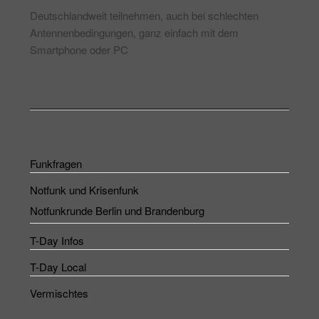
Deutschlandweit teilnehmen, auch bei schlechten
Antennenbedingungen, ganz einfach mit dem
Smartphone oder PC
Funkfragen
Notfunk und Krisenfunk
Notfunkrunde Berlin und Brandenburg
T-Day Infos
T-Day Local
Vermischtes