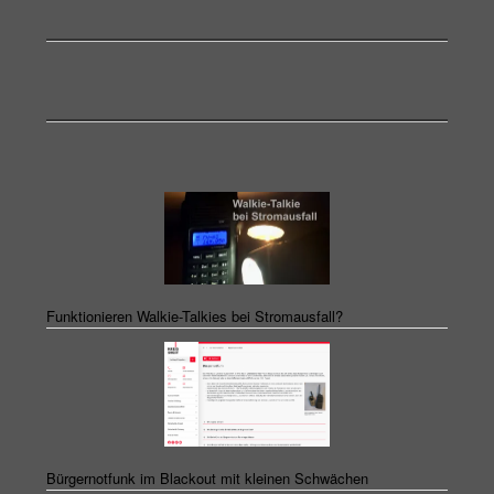
Funktionieren Walkie-Talkies bei Stromausfall?
Bürgernotfunk im Blackout mit kleinen Schwächen