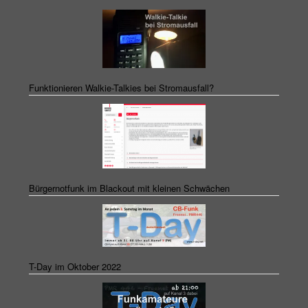
Funktionieren Walkie-Talkies bei Stromausfall?
Bürgernotfunk im Blackout mit kleinen Schwächen
T-Day im Oktober 2022