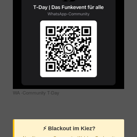
WA -Community T-Day
⚡️ Blackout im Kiez?