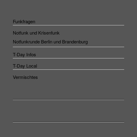
Funkfragen
Notfunk und Krisenfunk
Notfunkrunde Berlin und Brandenburg
T-Day Infos
T-Day Local
Vermischtes