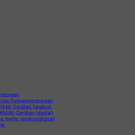
endungen
zfreie Funkanwendungen
R446-Geräten (analog)
MR446-Geräten (digital)
e Helfer (analog/digital)
unk