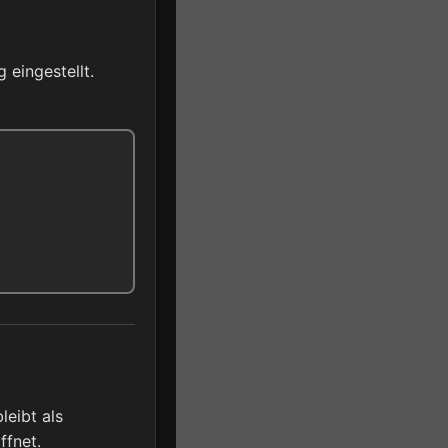
eingestellt.
leibt als
ffnet.