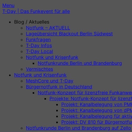
Skip
Skip
Menu
to
to
T-Day | Das Funkevent für alle
content
content
Blog / Aktuelles
Notfunk – AKTUELL
Lageübersicht Blackout Berlin Südwest
Funkfragen
T-Day Infos
T-Day Local
Notfunk und Krisenfunk
Notfunkrunde Berlin und Brandenburg
Vermischtes
Notfunk und Krisenfunk
MeshCore und T-Day
Bürgernotfunk in Deutschland
Notfunk-Konzept für lizenzfreie Funkanw
Projekte: Notfunk-Konzept für lizen
Projekt: Kanalbelegung von PM
Projekt: Kanalbelegung von dP
Projekt: Kanalbelegung für aktiv
Projekt: DV 810 für Bürgernotf
Notfunkrunde Berlin und Brandenburg auf Zello