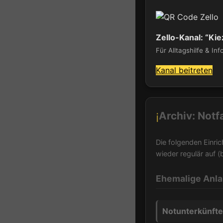
Zello-Kanal: “Kie
Für Alltagshilfe & Inf
Kanal beitreten
Archiv: Notf
ℹ️
Die folgenden Einri
wieder regulär auf (
Ehemalige Anla
Notunterkünfte