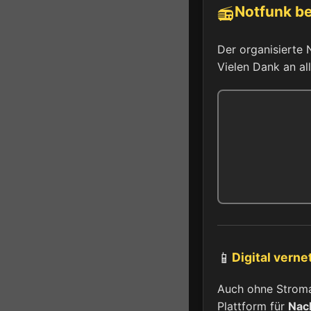
Notfunk be
📻
Der organisierte 
Vielen Dank an all
📱
Digital verne
Auch ohne Stromau
Plattform für
Nach