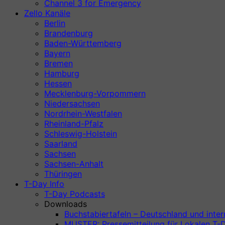
Channel 3 for Emergency
Zello Kanäle
Berlin
Brandenburg
Baden-Württemberg
Bayern
Bremen
Hamburg
Hessen
Mecklenburg-Vorpommern
Niedersachsen
Nordrhein-Westfalen
Rheinland-Pfalz
Schleswig-Holstein
Saarland
Sachsen
Sachsen-Anhalt
Thüringen
T-Day Info
T-Day Podcasts
Downloads
Buchstabiertafeln – Deutschland und inter
MUSTER: Pressemitteilung für Lokalen T-