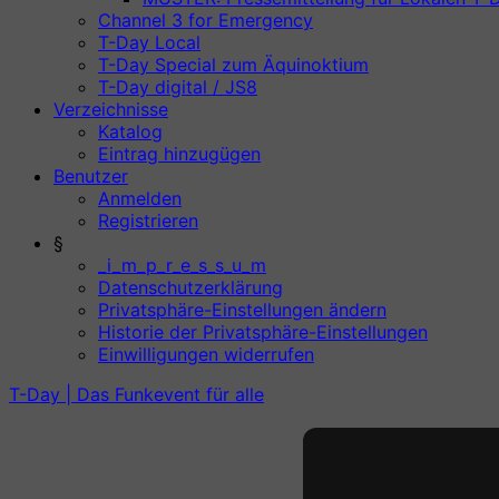
Channel 3 for Emergency
T-Day Local
T-Day Special zum Äquinoktium
T-Day digital / JS8
Verzeichnisse
Katalog
Eintrag hinzugügen
Benutzer
Anmelden
Registrieren
§
_i_m_p_r_e_s_s_u_m
Datenschutzerklärung
Privatsphäre-Einstellungen ändern
Historie der Privatsphäre-Einstellungen
Einwilligungen widerrufen
T-Day | Das Funkevent für alle