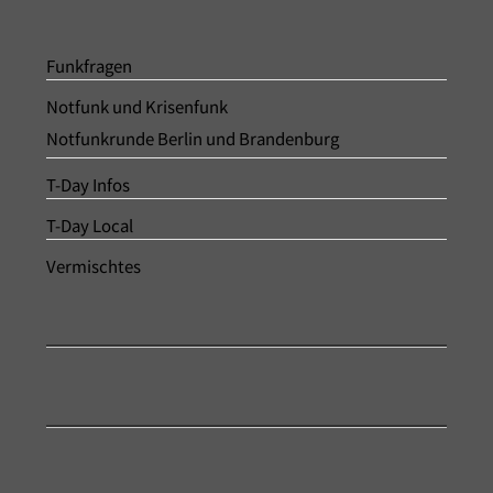
Funkfragen
Notfunk und Krisenfunk
Notfunkrunde Berlin und Brandenburg
T-Day Infos
T-Day Local
Vermischtes