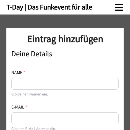
Skip
Skip
T-Day | Das Funkevent für alle
to
to
content
content
Eintrag hinzufügen
Deine Details
NAME
*
Gib deinen Namen ein.
E-MAIL
*
Gib eine E-Mail-Adresse ein.