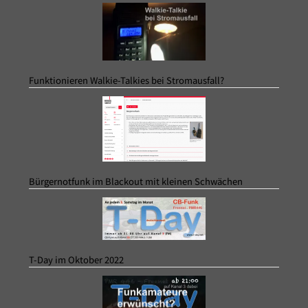
Funktionieren Walkie-Talkies bei Stromausfall?
Bürgernotfunk im Blackout mit kleinen Schwächen
T-Day im Oktober 2022