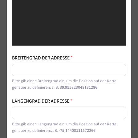
BREITENGRAD DER ADRESSE
*
Bitte gib einen Breitengrad ein, um die Position auf der Karte
genauer zu definieren: z. B.
39.955823048131286
LÄNGENGRAD DER ADRESSE
*
Bitte gib einen Längengrad ein, um die Position auf der Karte
genauer zu definieren:z. B.
-75.14408111572266