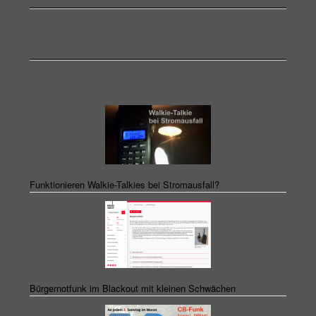
Funktionieren Walkie-Talkies bei Stromausfall?
Bürgernotfunk im Blackout mit kleinen Schwächen