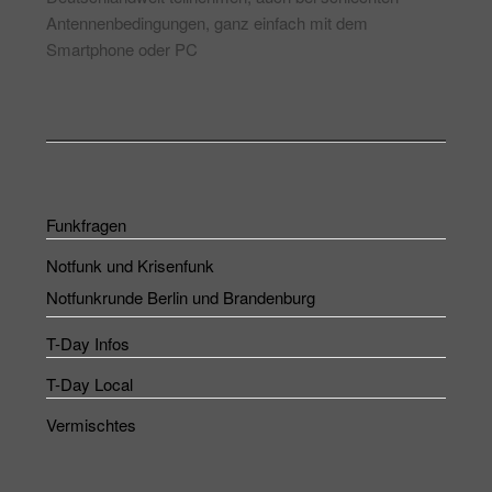
Antennenbedingungen, ganz einfach mit dem
Smartphone oder PC
Funkfragen
Notfunk und Krisenfunk
Notfunkrunde Berlin und Brandenburg
T-Day Infos
T-Day Local
Vermischtes