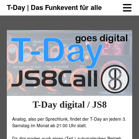
Skip
Skip
T-Day | Das Funkevent für alle
to
to
content
content
T-Day digital / JS8
Analog, also per Sprechfunk, findet der T-Day an jedem 3.
Samstag im Monat ab 21:00 Uhr statt.
Da digi modes auch einen (Teil-) automatischen Betrieb