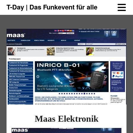
Skip
Skip
T-Day | Das Funkevent für alle
to
to
content
content
Maas Elektronik