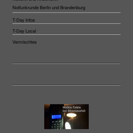
Notfunkrunde Berlin und Brandenburg
T-Day Infos
T-Day Local
Vermischtes