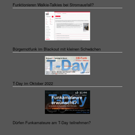
Funktionieren Walkie-Talkies bei Stromausfall?
Bürgernotfunk im Blackout mit kleinen Schwächen
T-Day im Oktober 2022
Dürfen Funkamateure am T-Day teilnehmen?