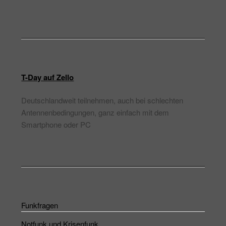
T-Day auf Zello
Deutschlandweit teilnehmen, auch bei schlechten
Antennenbedingungen, ganz einfach mit dem
Smartphone oder PC
Funkfragen
Notfunk und Krisenfunk