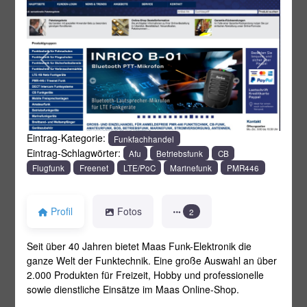
Vorheriges
Nächstes
Eintrag-Kategorie:
Funkfachhandel
Eintrag-Schlagwörter:
Afu
Betriebsfunk
CB
Flugfunk
Freenet
LTE/PoC
Marinefunk
PMR446
Profil
Fotos
2
Seit über 40 Jahren bietet Maas Funk-Elektronik die
ganze Welt der Funktechnik. Eine große Auswahl an über
2.000 Produkten für Freizeit, Hobby und professionelle
sowie dienstliche Einsätze im Maas Online-Shop.