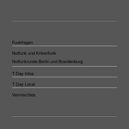
Funkfragen
Notfunk und Krisenfunk
Notfunkrunde Berlin und Brandenburg
T-Day Infos
T-Day Local
Vermischtes