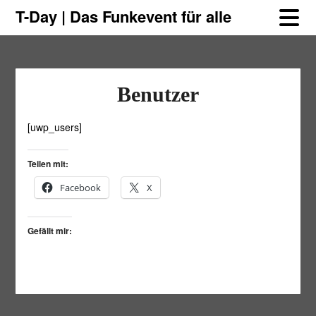
Skip
Skip
T-Day | Das Funkevent für alle
to
to
content
content
Benutzer
[uwp_users]
Teilen mit:
Facebook
X
Gefällt mir: