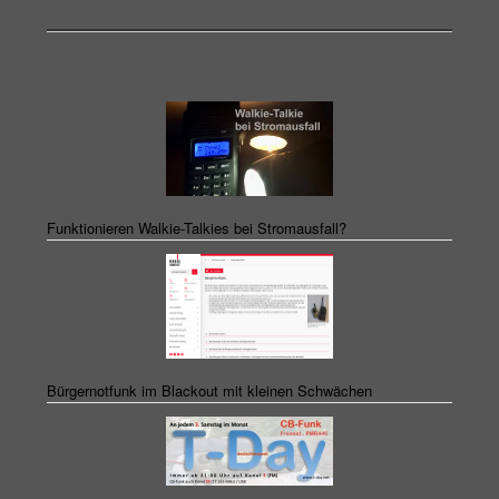
Funktionieren Walkie-Talkies bei Stromausfall?
Bürgernotfunk im Blackout mit kleinen Schwächen