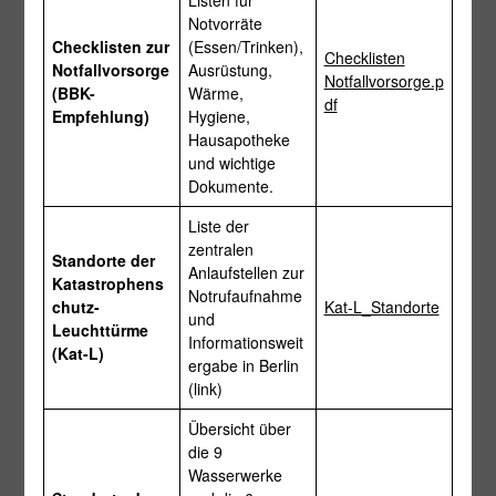
Listen für
Notvorräte
Checklisten zur
(Essen/Trinken),
Checklisten
Notfallvorsorge
Ausrüstung,
Notfallvorsorge.p
(BBK-
Wärme,
df
Empfehlung)
Hygiene,
Hausapotheke
und wichtige
Dokumente.
Liste der
zentralen
Standorte der
Anlaufstellen zur
Katastrophens
Notrufaufnahme
chutz-
Kat-L_Standorte
und
Leuchttürme
Informationsweit
(Kat-L)
ergabe in Berlin
(link)
Übersicht über
die 9
Wasserwerke