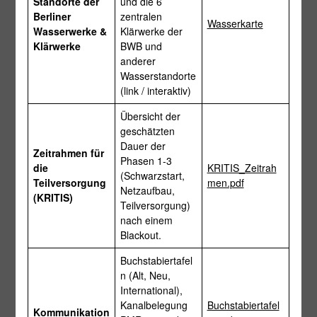
Standorte der
und die 6
Berliner
zentralen
Wasserkarte
Wasserwerke &
Klärwerke der
Klärwerke
BWB und
anderer
Wasserstandorte
(link / interaktiv)
Übersicht der
geschätzten
Dauer der
Zeitrahmen für
Phasen 1-3
die
KRITIS_Zeitrah
(Schwarzstart,
Teilversorgung
men.pdf
Netzaufbau,
(KRITIS)
Teilversorgung)
nach einem
Blackout.
Buchstabiertafel
n (Alt, Neu,
International),
Kanalbelegung
Buchstabiertafel
Kommunikation