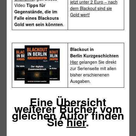
jetzt unter 2 Euro – nach
Video
Tipps für
dem Blackout sind sie
Gegenstände, die im
Gold wert!
Falle eines Blackouts
Gold wert sein könnten
.
Blackout in
Berlin Kurzgeschichten
Hier
gelangen Sie direkt
zur Serienseite mit allen
bisher erschienenen
Ausgaben.
Eine Übersicht
weiterer Bücher vom
gleichen Autor finden
Sie
hier
.