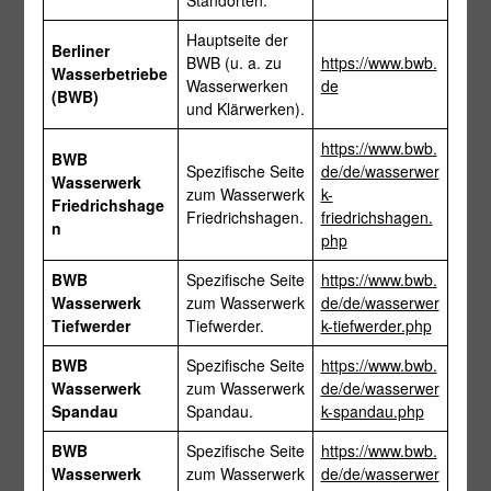
Standorten.
Hauptseite der
Berliner
BWB (u. a. zu
https://www.bwb.
Wasserbetriebe
Wasserwerken
de
(BWB)
und Klärwerken).
https://www.bwb.
BWB
Spezifische Seite
de/de/wasserwer
Wasserwerk
zum Wasserwerk
k-
Friedrichshage
Friedrichshagen.
friedrichshagen.
n
php
BWB
Spezifische Seite
https://www.bwb.
Wasserwerk
zum Wasserwerk
de/de/wasserwer
Tiefwerder
Tiefwerder.
k-tiefwerder.php
BWB
Spezifische Seite
https://www.bwb.
Wasserwerk
zum Wasserwerk
de/de/wasserwer
Spandau
Spandau.
k-spandau.php
BWB
Spezifische Seite
https://www.bwb.
Wasserwerk
zum Wasserwerk
de/de/wasserwer