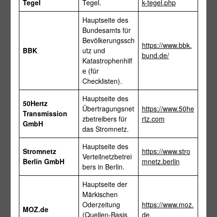
Tegel
Tegel.
k-tegel.php
Hauptseite des
Bundesamts für
Bevölkerungssch
https://www.bbk.
BBK
utz und
bund.de/
Katastrophenhilf
e (für
Checklisten).
Hauptseite des
50Hertz
Übertragungsnet
https://www.50he
Transmission
zbetreibers für
rtz.com
GmbH
das Stromnetz.
Hauptseite des
Stromnetz
https://www.stro
Verteilnetzbetrei
Berlin GmbH
mnetz.berlin
bers in Berlin.
Hauptseite der
Märkischen
Oderzeitung
https://www.moz.
MOZ.de
(Quellen-Basis
de